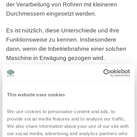
der Verarbeitung von Rohren mit kleineren
Durchmessern eingesetzt werden.
Es ist nützlich, diese Unterschiede und ihre
Funktionsweise zu kennen. Insbesondere
dann, wenn die Inbetriebnahme einer solchen
Maschine in Erwägung gezogen wird.
Nachfolgend werden einige der Funktionen
angesprochen, die Rohrbiegemaschinen für
das Rechts- und Linksbiegen von Rohren
mit großem Durchmesser, großen
This website uses cookies
Wandstärken oder aus hochfesten
We use cookies to personalise content and ads, to 
Materialien aufweisen müssen.
provide social media features and to analyse our traffic. 
We also share information about your use of our site with 
our social media, advertising and analytics partners who 