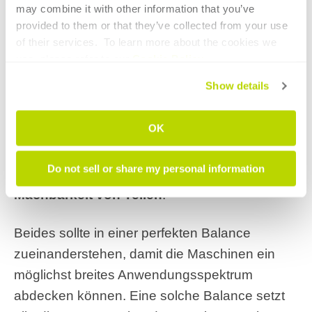
may combine it with other information that you’ve 
Kompakter Biegekopf mit hohem
provided to them or that they’ve collected from your use 
Biegemoment
of their services.  To learn more about the cookies we 
use, please refer to our 
Cookie Policy
.
Bei Rohrbiegemaschinen für das Rechts- und
Show details
Linksbiegen im Prozess steht ein höheres
Biegemoment im Konflikt mit der Notwendigkeit,
OK
die
Biegeköpfe kompakt zu halten. Denn
ihre Kompaktheit ist eine entscheidende
Do not sell or share my personal information
Voraussetzung für die geometrische
Machbarkeit von Teilen
.
Beides sollte in einer perfekten Balance
zueinanderstehen, damit die Maschinen ein
möglichst breites Anwendungsspektrum
abdecken können. Eine solche Balance setzt