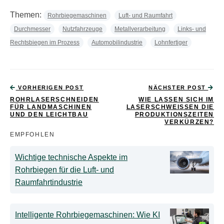
Themen:
Rohrbiegemaschinen
Luft- und Raumfahrt
Durchmesser
Nutzfahrzeuge
Metallverarbeitung
Links- und
Rechtsbiegen im Prozess
Automobilindustrie
Lohnfertiger
VORHERIGEN POST
NÄCHSTER POST
ROHRLASERSCHNEIDEN
WIE LASSEN SICH IM
FÜR LANDMASCHINEN
LASERSCHWEISSEN DIE P
UND DEN LEICHTBAU
RODUKTIONSZEITEN V
ERKÜRZEN?
EMPFOHLEN
Wichtige technische Aspekte im
Rohrbiegen für die Luft- und
Raumfahrtindustrie
Intelligente Rohrbiegemaschinen: Wie KI