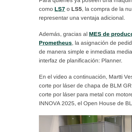
Para quienes ya poseen una máqui
como
LS7
o
LS5
, la compra de la 
representar una ventaja adicional.
Además, gracias al
MES de producc
Prometheus
, la asignación de pedi
de manera simple e inmediata mediant
interfaz de planificación: Planner.
En el video a continuación, Martti 
corte por láser de chapa de BLM G
corte por láser para metal con motor
INNOVA 2025, el Open House de 