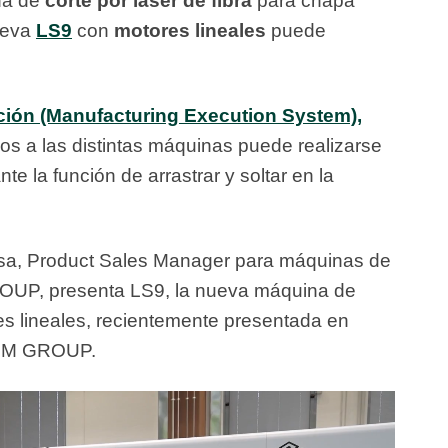
na de
corte por láser de fibra
para chapa
nueva
LS9
con
motores lineales
puede
ión (Manufacturing Execution System),
dos a las distintas máquinas puede realizarse
e la función de arrastrar y soltar en la
Vesa, Product Sales Manager para máquinas de
ROUP, presenta LS9, la nueva máquina de
es lineales, recientemente presentada en
BLM GROUP.