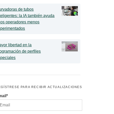
urvadoras de tubos
teligentes: la IA también ayuda
los operadores menos
xperimentados
yor libertad en la
ogramación de perfiles
peciales
EGÍSTRESE PARA RECIBIR ACTUALIZACIONES
ail
*