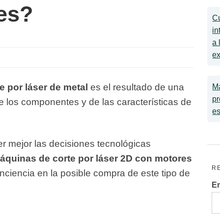
es?
C
in
a 
e
e por láser de metal
es el resultado de una
Ma
pr
e los componentes y de las características de
es
r mejor las decisiones tecnológicas
áquinas de corte por láser 2D con motores
R
nciencia en la posible compra de este tipo de
Em