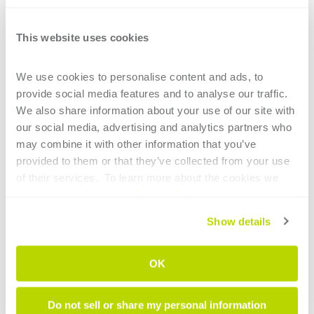
This website uses cookies
We use cookies to personalise content and ads, to 
provide social media features and to analyse our traffic. 
We also share information about your use of our site with 
our social media, advertising and analytics partners who 
may combine it with other information that you’ve 
Cabina de un vehículo
provided to them or that they’ve collected from your use 
of their services.  To learn more about the cookies we 
use, please refer to our 
Cookie Policy
.
DESCUBRA ARTUBE
Show details
OK
Diseñar perfiles especiales
con el módulo «Secciones
Do not sell or share my personal information