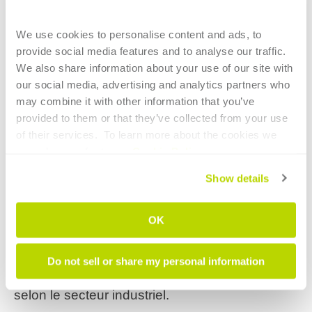
We use cookies to personalise content and ads, to 
provide social media features and to analyse our traffic. 
We also share information about your use of our site with 
our social media, advertising and analytics partners who 
may combine it with other information that you’ve 
provided to them or that they’ve collected from your use 
of their services.  To learn more about the cookies we 
use, please refer to our 
Cookie Policy
.
L'image montre la même pièce cintrée avec des paramètres
Show details
technologiques non optimisés (pièce à gauche) et optimisés (pièce à
droite).
OK
Do not sell or share my personal information
Ces aspects revêtent une importance variable
selon le secteur industriel.