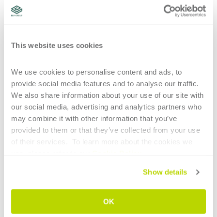
This website uses cookies
Programación de la dobladora
de tubos: ¿cuáles son los
We use cookies to personalise content and ads, to 
principales elementos que
provide social media features and to analyse our traffic. 
We also share information about your use of our site with 
marcan la diferencia?
our social media, advertising and analytics partners who 
may combine it with other information that you’ve 
La programación eficaz de una dobladora de
provided to them or that they’ve collected from your use 
tubos es otro elemento de particular
of their services.  To learn more about the cookies we 
importancia.
use, please refer to our 
Cookie Policy
.
Show details
Para un operador inexperto, poder utilizar un
software CAD/CAM
intuitivo, potente y fácil de
OK
usar, que le permita tener una visión clara de lo