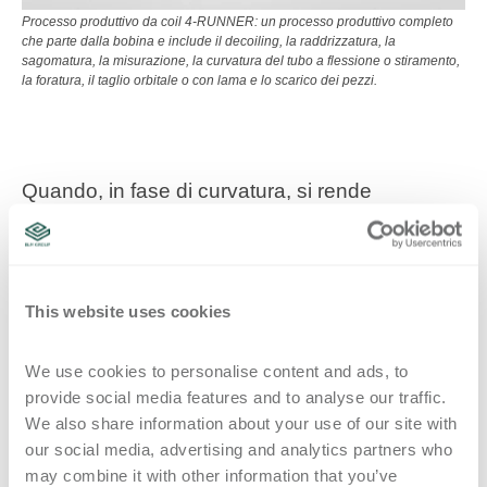
Processo produttivo da coil 4-RUNNER: un processo produttivo completo
che parte dalla bobina e include il decoiling, la raddrizzatura, la
sagomatura, la misurazione, la curvatura del tubo a flessione o stiramento,
la foratura, il taglio orbitale o con lama e lo scarico dei pezzi.
Quando, in fase di curvatura, si rende
necessario combinare esigenze estetiche a
rigide limitazioni sull'ovalizzazione del pezzo e i
parametri tecnologici (raggio medio di
This website uses cookies
curvatura, diametro e spessore) sono
particolarmente stringenti, l'accoppiamento
We use cookies to personalise content and ads, to 
sinergico della
macchina per sagomare e
provide social media features and to analyse our traffic. 
tagliare tubi 3-RUNNER
e la
curvatubi
We also share information about your use of our site with 
our social media, advertising and analytics partners who 
SMART
dà vita a un processo integrato che
may combine it with other information that you’ve 
parte direttamente da coil e curva con anima.