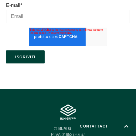
E-mail
*
CONTATTACI
© BLM GROUP
P.IVA 01653120137