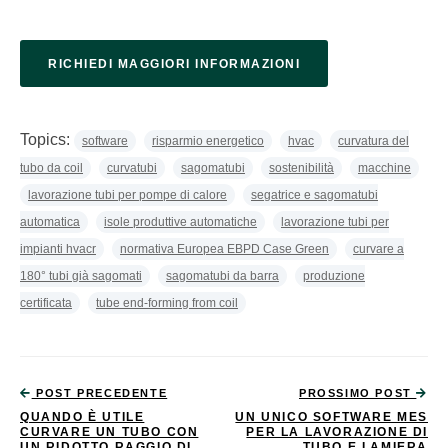
RICHIEDI MAGGIORI INFORMAZIONI
Topics:
software
risparmio energetico
hvac
curvatura del
tubo da coil
curvatubi
sagomatubi
sostenibilità
macchine
lavorazione tubi per pompe di calore
segatrice e sagomatubi
automatica
isole produttive automatiche
lavorazione tubi per
impianti hvacr
normativa Europea EBPD Case Green
curvare a
180° tubi già sagomati
sagomatubi da barra
produzione
certificata
tube end-forming from coil
POST PRECEDENTE
PROSSIMO POST
QUANDO È UTILE
UN UNICO SOFTWARE MES
CURVARE UN TUBO CON
PER LA LAVORAZIONE DI
UN RIDOTTO RAGGIO DI
TUBO E LAMIERA