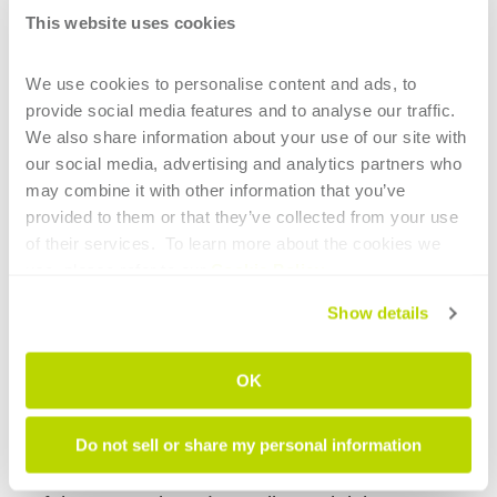
Vorteil nur dann ausgespielt werden, wenn die
This website uses cookies
Schweißnähte auf den Oberflächen der
Werkstücke (die Schweißverbindungen) an
We use cookies to personalise content and ads, to 
provide social media features and to analyse our traffic. 
den dafür vorgesehenen Stellen ausgeführt
We also share information about your use of our site with 
werden.
our social media, advertising and analytics partners who 
may combine it with other information that you’ve 
Aus diesem Grund müssen die
provided to them or that they’ve collected from your use 
Schweißkoordinaten auf den Oberflächen der
of their services.  To learn more about the cookies we 
use, please refer to our 
Cookie Policy
.
Werkstücke extrem genau definiert werden.
Show details
Da es keine Instrumente speziell für die
Laserpositionierung gibt, müssen die Bediener
OK
hier häufig auf manuelle und damit ungefähre
Verfahrensweisen zurückgreifen. Die
Do not sell or share my personal information
Ergebnisse hängen in hohem Maße von ihren