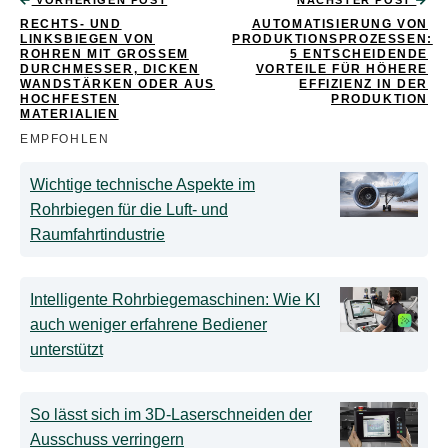
VORHERIGEN POST
NÄCHSTER POST
RECHTS- UND
AUTOMATISIERUNG VON
LINKSBIEGEN VON
PRODUKTIONSPROZESSEN:
ROHREN MIT GROSSEM D
5 ENTSCHEIDENDE
URCHMESSER, DICKEN W
VORTEILE FÜR HÖHERE
ANDSTÄRKEN ODER AUS H
EFFIZIENZ IN DER
OCHFESTEN M
PRODUKTION
ATERIALIEN
EMPFOHLEN
Wichtige technische Aspekte im
Rohrbiegen für die Luft- und
Raumfahrtindustrie
Intelligente Rohrbiegemaschinen: Wie KI
auch weniger erfahrene Bediener
unterstützt
So lässt sich im 3D-Laserschneiden der
Ausschuss verringern