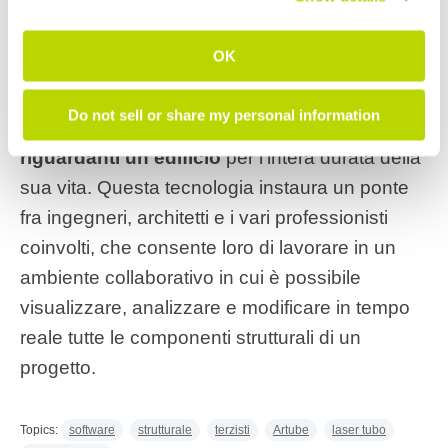
12-dic-2023 18.19.00
OK
Il
BIM Strutturale 3D
rappresenta l'innovativa
tecnologia che permette di
organizzare in
Do not sell or share my personal information
modo strutturato tutte le informazioni
riguardanti un edificio
per l'intera durata della
sua vita. Questa tecnologia instaura un ponte
fra ingegneri, architetti e i vari professionisti
coinvolti, che consente loro di lavorare in un
ambiente collaborativo in cui è possibile
visualizzare, analizzare e modificare in tempo
reale tutte le componenti strutturali di un
progetto.
Topics:
software
strutturale
terzisti
Artube
laser tubo