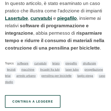
In questo articolo, è stato esaminato un caso
pratico che illustra come l'adozione di impianti
Lasertube
,
curvatubi
e
piegafilo
, insieme ai
relativi
software di programmazione e
integrazione
, abbia permesso di
risparmiare
tempo e ridurre il consumo di materiali nella
costruzione di una pensilina per biciclette
.
Topics:
software
curvatubi
telaio
piegafilo
strutturale
terzisti
macchine
Incastri fra tubi
laser tubo
progettazione
telai
arredo urbano
pensilina per biciclette
taglio piega
caso
studio
CONTINUA A LEGGERE