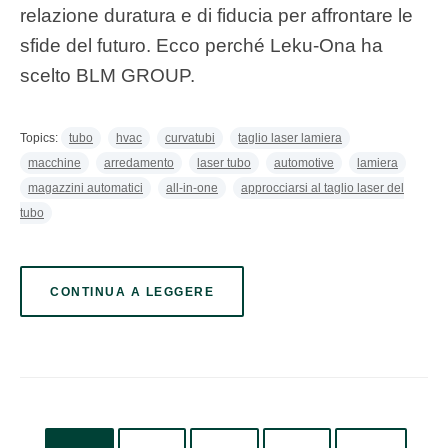
relazione duratura e di fiducia per affrontare le
sfide del futuro. Ecco perché Leku-Ona ha
scelto BLM GROUP.
Topics:
tubo
hvac
curvatubi
taglio laser lamiera
macchine
arredamento
laser tubo
automotive
lamiera
magazzini automatici
all-in-one
approcciarsi al taglio laser del
tubo
CONTINUA A LEGGERE