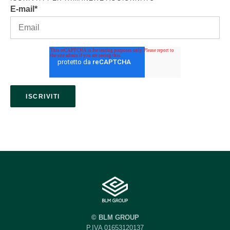
E-mail
*
© BLM GROUP
P.IVA 01653120137