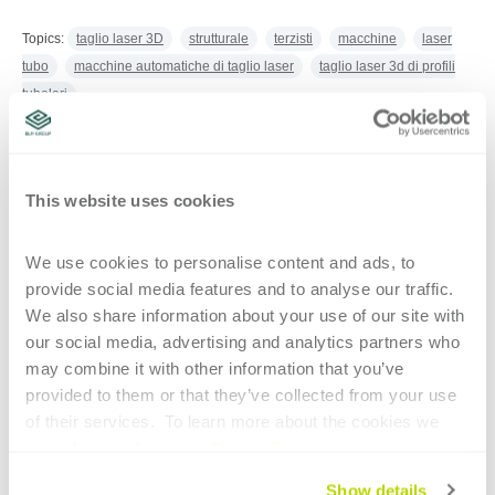
Topics:
taglio laser 3D
strutturale
terzisti
macchine
laser
tubo
macchine automatiche di taglio laser
taglio laser 3d di profili
tubolari
CONTINUA A LEGGERE
This website uses cookies
We use cookies to personalise content and ads, to 
provide social media features and to analyse our traffic. 
We also share information about your use of our site with 
4 MINUTI DI LETTURA
our social media, advertising and analytics partners who 
may combine it with other information that you’ve 
BIM struturale 3D e altre
provided to them or that they’ve collected from your use 
tecnologie innovative per le
of their services.  To learn more about the cookies we 
use, please refer to our 
Cookie Policy
.
costruzioni
Show details